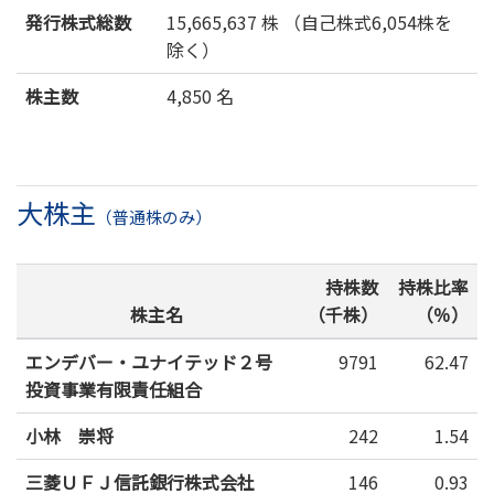
発行株式総数
15,665,637 株 （自己株式6,054株を
除く）
株主数
4,850 名
大株主
（普通株のみ）
持株数
持株比率
株主名
（千株）
（％）
エンデバー・ユナイテッド２号
9791
62.47
投資事業有限責任組合
小林 崇将
242
1.54
三菱ＵＦＪ信託銀行株式会社
146
0.93